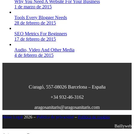
Why You Need A Website For Your Business
1 de marzo de 2015
Tools Every Blogger Needs
28 de febrero de 2015
SEO Metrics For Beginners
17 de febrero de 2015
Audio, Video And Other Media
4 de febrero de 2015
C/aragó, 557-08026 Barcelona – España
+34 932-46-3162
aragosanitaris@aragosanitaris.com
Aviso Legal
2026 –
Política de privacidad
–
Política de cookies
Baillyweb