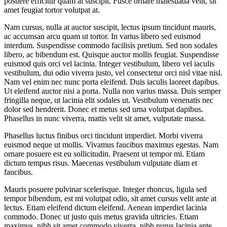
posuere efficitur quam at suscipit. Fusce ornare malesuada velit, sit
amet feugiat tortor volutpat at.
Nam cursus, nulla at auctor suscipit, lectus ipsum tincidunt mauris,
ac accumsan arcu quam ut tortor. In varius libero sed euismod
interdum. Suspendisse commodo facilisis pretium. Sed non sodales
libero, ac bibendum est. Quisque auctor mollis feugiat. Suspendisse
euismod quis orci vel lacinia. Integer vestibulum, libero vel iaculis
vestibulum, dui odio viverra justo, vel consectetur orci nisl vitae nisl.
Nam vel enim nec nunc porta eleifend. Duis iaculis laoreet dapibus.
Ut eleifend auctor nisi a porta. Nulla non varius massa. Duis semper
fringilla neque, ut lacinia elit sodales ut. Vestibulum venenatis nec
dolor sed hendrerit. Donec et metus sed urna volutpat dapibus.
Phasellus in nunc viverra, mattis velit sit amet, vulputate massa.
Phasellus luctus finibus orci tincidunt imperdiet. Morbi viverra
euismod neque ut mollis. Vivamus faucibus maximus egestas. Nam
ornare posuere est eu sollicitudin. Praesent ut tempor mi. Etiam
dictum tempus risus. Maecenas vestibulum vulputate diam et
faucibus.
Mauris posuere pulvinar scelerisque. Integer rhoncus, ligula sed
tempor bibendum, est mi volutpat odio, sit amet cursus velit ante at
lectus. Etiam eleifend dictum eleifend. Aenean imperdiet lacinia
commodo. Donec ut justo quis metus gravida ultricies. Etiam
maximus, nibh sit amet commodo viverra, nibh purus lacinia ante,