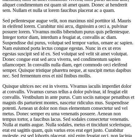
aliquet condimentum est quam sit amet quam. Donec at hendrerit
sem. Nullam et nulla ut lorem faucibus placerat ac a quam.
Sed pellentesque augue velit, non maximus nisl porttitor id. Mauris
in eleifend lorem. Curabitur nisi arcu, dignissim a orci a, pulvinar
posuere lorem. Vivamus mollis bibendum purus quis pellentesque.
Integer tortor diam, interdum a feugiat at, convallis ac diam.
Suspendisse dui purus, volutpat sed tempor varius, ornare ac sapien.
Nam euismod porta lectus congue egestas. Nunc in ex ut eros
egestas suscipit sed id ex. Sed volutpat sed velit sit amet volutpat.
Donec congue erat sed arcu viverra, sed condimentum sapien
ullamcorper. In convallis nulla diam, eget commodo orci eleifend
semper. Quisque tristique pharetra neque, at suscipit metus dapibus
nec. Sed fermentum eros et nisl finibus mollis.
Quisque ultrices nec est in viverra. Vivamus iaculis imperdiet dolor
at convallis. Vivamus cursus tellus a dolor pulvinar, id feugiat elit
convallis. Vestibulum in ante purus. Cum sociis natoque penatibus et
magnis dis parturient montes, nascetur ridiculus mus. Suspendisse
potenti. Aenean ut dolor non risus elementum consectetur sed vel
metus. Donec semper eu urna venenatis posuere. Aenean non
tempus tortor, a faucibus lacus. Sed sodales consectetur venenatis.
Nulla at mattis augue. Nulla sodales, metus et tincidunt scelerisque,
erat est sagittis quam, quis varius eros erat eget justo. Curabitur
molestie, est sed lobortis placerat, nisl enim feugiat orci, non lacinia